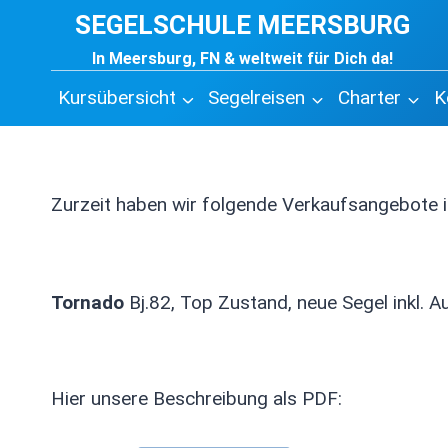
Zum
SEGELSCHULE MEERSBURG
Inhalt
In Meersburg, FN & weltweit für Dich da!
springen
Kursübersicht
Segelreisen
Charter
K
Zurzeit haben wir folgende Verkaufsangebote 
Tornado
Bj.82, Top Zustand, neue Segel inkl. A
Hier unsere Beschreibung als PDF: