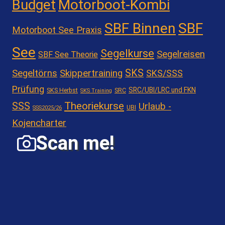
Motorboot-Kombi
Budget
SBF Binnen
SBF
Motorboot See Praxis
See
Segelkurse
Segelreisen
SBF See Theorie
SKS
Segeltörns
Skippertraining
SKS/SSS
Prüfung
SRC/UBI/LRC und FKN
SKS Herbst
SRC
SKS Training
Theoriekurse
SSS
Urlaub -
UBI
SSS2025/26
Kojencharter
Scan me!