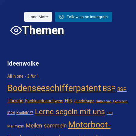
Load More
Follow us on Instagram
Themen
Ideenwolke
All in one - 3 für 1
Bodenseeschifferpatent
BSP
BSP
Theorie
Fachkundenachweis
FKN
Guadeloupe
Gutscheine
Hochrhein
Lerne segeln mit uns
IB26
Karibik`27
LRC
Motorboot-
Meilen sammeln
MaiPraxis