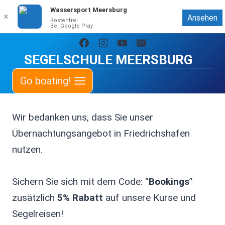
Wassersport Meersburg
✕
Ansehen
Kostenfrei
Bei Google Play
Zum
Inhalt
SEGELSCHULE MEERSBURG
springen
Go boating!
Wir bedanken uns, dass Sie unser
Übernachtungsangebot in Friedrichshafen
nutzen.
Sichern Sie sich mit dem Code: “
Bookings
”
zusätzlich
5% Rabatt
auf unsere Kurse und
Segelreisen!