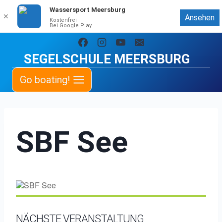
Wassersport Meersburg
✕
Ansehen
Kostenfrei
Bei Google Play
Zum
Inhalt
SEGELSCHULE MEERSBURG
springen
Go boating!
SBF See
NÄCHSTE VERANSTALTUNG