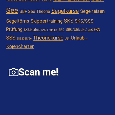
See
Segelkurse
Segelreisen
SBF See Theorie
SKS
Segeltörns
Skippertraining
SKS/SSS
Prüfung
SRC/UBI/LRC und FKN
SKS Herbst
SRC
SKS Training
Theoriekurse
SSS
Urlaub -
UBI
SSS2025/26
Kojencharter
Scan me!