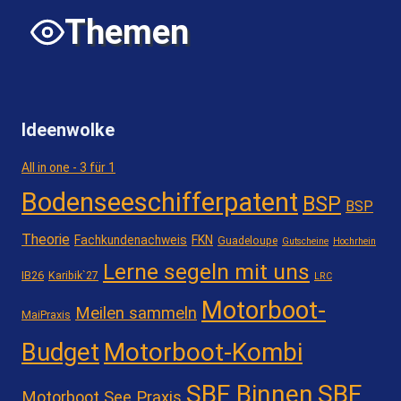
Themen
Ideenwolke
All in one - 3 für 1
Bodenseeschifferpatent
BSP
BSP
Theorie
Fachkundenachweis
FKN
Guadeloupe
Gutscheine
Hochrhein
Lerne segeln mit uns
IB26
Karibik`27
LRC
Motorboot-
Meilen sammeln
MaiPraxis
Motorboot-Kombi
Budget
SBF Binnen
SBF
Motorboot See Praxis