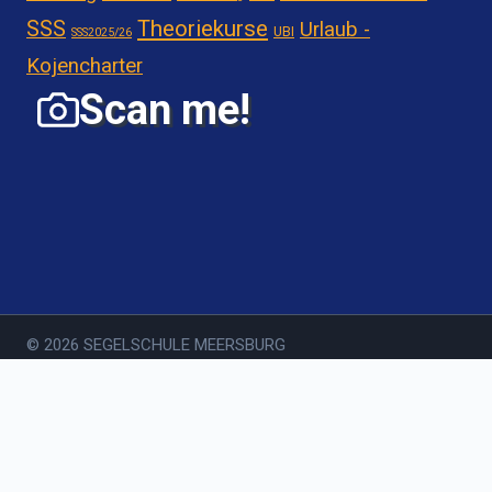
Theoriekurse
SSS
Urlaub -
UBI
SSS2025/26
Kojencharter
Scan me!
© 2026 SEGELSCHULE MEERSBURG