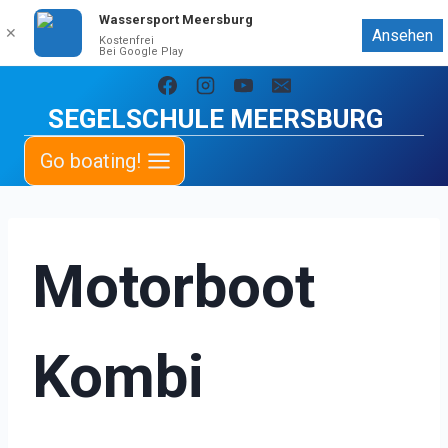
Wassersport Meersburg
✕
Ansehen
Kostenfrei
Bei Google Play
Zum
Inhalt
SEGELSCHULE MEERSBURG
springen
Go boating!
Motorboot
Kombi