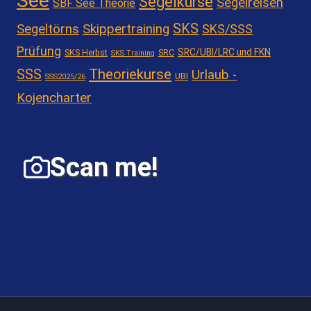
See
Segelkurse
Segelreisen
SBF See Theorie
SKS
Segeltörns
Skippertraining
SKS/SSS
Prüfung
SRC/UBI/LRC und FKN
SKS Herbst
SRC
SKS Training
Theoriekurse
SSS
Urlaub -
UBI
SSS2025/26
Kojencharter
Scan me!