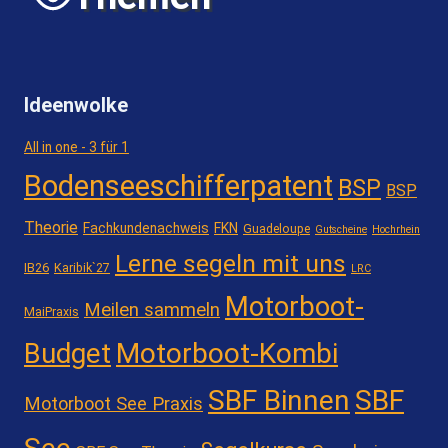
Ideenwolke
All in one - 3 für 1
Bodenseeschifferpatent
BSP
BSP
Theorie
Fachkundenachweis
FKN
Guadeloupe
Gutscheine
Hochrhein
Lerne segeln mit uns
IB26
Karibik`27
LRC
Motorboot-
Meilen sammeln
MaiPraxis
Motorboot-Kombi
Budget
SBF Binnen
SBF
Motorboot See Praxis