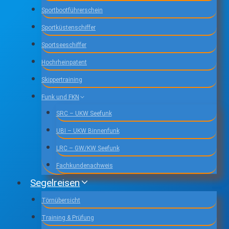
Sportbootführerschein
Sportküstenschiffer
Sportseeschiffer
Hochrheinpatent
Skippertraining
Funk und FKN
SRC – UKW Seefunk
UBI – UKW Binnenfunk
LRC – GW/KW Seefunk
Fachkundenachweis
Segelreisen
Törnübersicht
Training & Prüfung