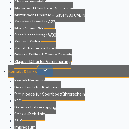
Charterübersicht
Motorboot Charter – Daycruiser
Motoryacht Charter – Saver830 CABIN
Segelbootcharter A22
Mac Gregor 26X
Segelbootcharter W30
Sunset-Sailing
Yachtcharter weltweit
Private Sailing & Rent a Captain
Skipper&Charter Versicherung
Untermenü
Kontakt & Links
umschalten
Kontaktformular
Downloads für Bodensee
Downloads für Sportbootführerschein
FAQ
Datenschutzerklärung
Cookie-Richtlinie
AGB
Impressum