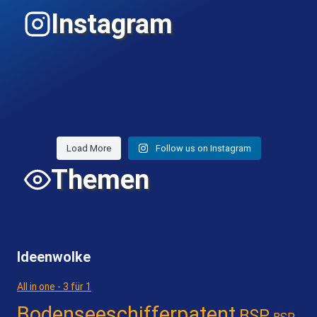
Instagram
Load More
Follow us on Instagram
Themen
Ideenwolke
All in one - 3 für 1
Bodenseeschifferpatent
BSP