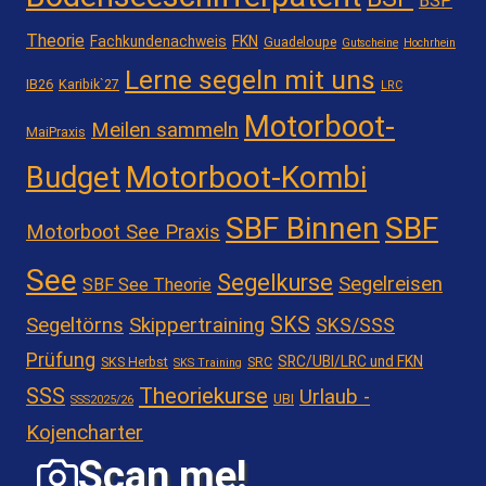
BSP
Theorie
Fachkundenachweis
FKN
Guadeloupe
Gutscheine
Hochrhein
Lerne segeln mit uns
IB26
Karibik`27
LRC
Motorboot-
Meilen sammeln
MaiPraxis
Motorboot-Kombi
Budget
SBF Binnen
SBF
Motorboot See Praxis
See
Segelkurse
Segelreisen
SBF See Theorie
SKS
Segeltörns
Skippertraining
SKS/SSS
Prüfung
SRC/UBI/LRC und FKN
SKS Herbst
SRC
SKS Training
Theoriekurse
SSS
Urlaub -
UBI
SSS2025/26
Kojencharter
Scan me!