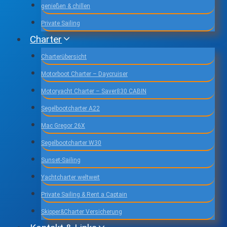
genießen & chillen
Private Sailing
Charter
Charterübersicht
Motorboot Charter – Daycruiser
Motoryacht Charter – Saver830 CABIN
Segelbootcharter A22
Mac Gregor 26X
Segelbootcharter W30
Sunset-Sailing
Yachtcharter weltweit
Private Sailing & Rent a Captain
Skipper&Charter Versicherung