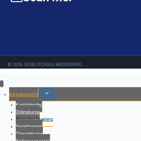
© 2026 SEGELSCHULE MEERSBURG
Untermenü
Kursübersicht
umschalten
Kurskalender
Onlinekurse
Motorboottraining
Segeltraining
Theoriekurse
Bodenseepatent