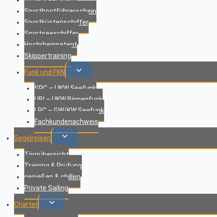
Sportbootführerschein
Sportküstenschiffer
Sportseeschiffer
Hochrheinpatent
Skippertraining
Untermenü
Funk und FKN
umschalten
SRC – UKW Seefunk
UBI – UKW Binnenfunk
LRC – GW/KW Seefunk
Fachkundenachweis
Untermenü
Segelreisen
umschalten
Törnübersicht
Training & Prüfung
genießen & chillen
Private Sailing
Untermenü
Charter
umschalten