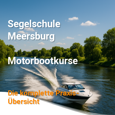
Segelschule
Meersburg
Motorbootkurse
Die komplette Praxis-
Übersicht