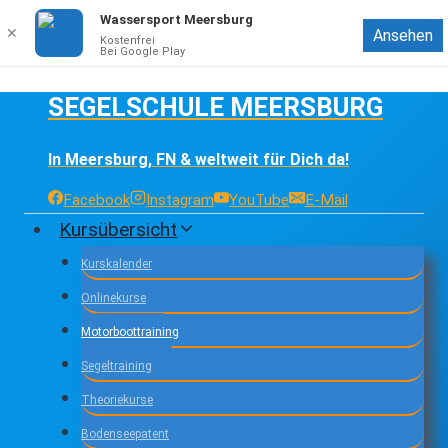
Wassersport Meersburg
✕
Ansehen
Kostenfrei
Bei Google Play
Zum
SEGELSCHULE MEERSBURG
Inhalt
springen
In Meersburg, FN & weltweit für Dich da!
Facebook
Instagram
YouTube
E-Mail
Kursübersicht
Kurskalender
Onlinekurse
Motorboottraining
Segeltraining
Theoriekurse
Bodenseepatent