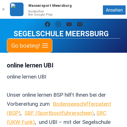
Wassersport Meersburg
✕
Ansehen
Kostenfrei
Bei Google Play
Zum
Inhalt
SEGELSCHULE MEERSBURG
springen
Go boating!
online lernen UBI
online lernen UBI
Unser online lernen BSP hilft Ihnen bei der
Vorbereitung zum
Bodenseeschifferpatent
(BSP)
,
SBF (Sportbootführerschein)
,
SRC
(UKW Funk)
, und UBI – mit der Segelschule