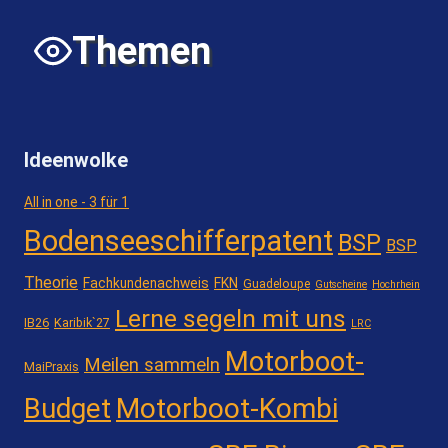
Themen
Ideenwolke
All in one - 3 für 1
Bodenseeschifferpatent
BSP
BSP
Theorie
Fachkundenachweis
FKN
Guadeloupe
Gutscheine
Hochrhein
Lerne segeln mit uns
IB26
Karibik`27
LRC
Motorboot-
Meilen sammeln
MaiPraxis
Motorboot-Kombi
Budget