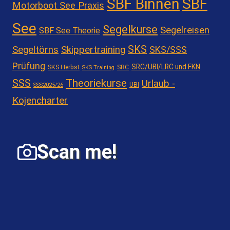
SBF Binnen
SBF
Motorboot See Praxis
See
Segelkurse
Segelreisen
SBF See Theorie
SKS
Segeltörns
Skippertraining
SKS/SSS
Prüfung
SRC/UBI/LRC und FKN
SKS Herbst
SRC
SKS Training
Theoriekurse
SSS
Urlaub -
UBI
SSS2025/26
Kojencharter
Scan me!