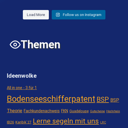
Load More
Follow us on Instagram
Themen
Ideenwolke
All in one - 3 für 1
Bodenseeschifferpatent
BSP
BSP
Theorie
Fachkundenachweis
FKN
Guadeloupe
Gutscheine
Hochrhein
Lerne segeln mit uns
IB26
Karibik`27
LRC