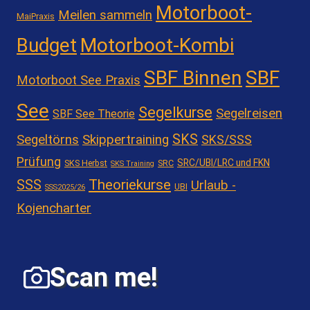
Motorboot-
Meilen sammeln
MaiPraxis
Motorboot-Kombi
Budget
SBF Binnen
SBF
Motorboot See Praxis
See
Segelkurse
Segelreisen
SBF See Theorie
SKS
Segeltörns
Skippertraining
SKS/SSS
Prüfung
SRC/UBI/LRC und FKN
SKS Herbst
SRC
SKS Training
Theoriekurse
SSS
Urlaub -
UBI
SSS2025/26
Kojencharter
Scan me!