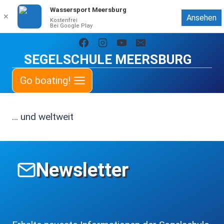
Wassersport Meersburg
✕
Ansehen
Kostenfrei
Bei Google Play
Zum
Inhalt
SEGELSCHULE MEERSBURG
springen
Go boating!
… und weltweit
Newsletter