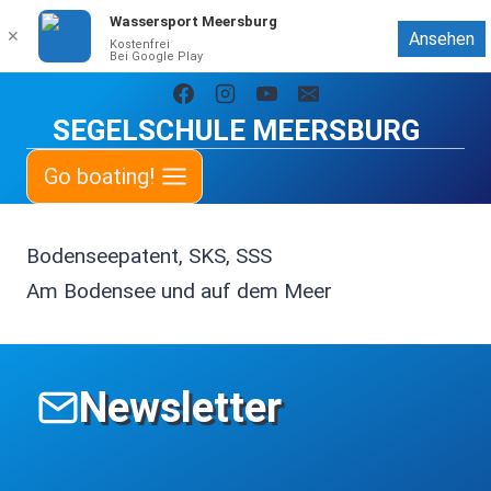
Wassersport Meersburg
✕
Ansehen
Kostenfrei
Bei Google Play
Zum
Inhalt
SEGELSCHULE MEERSBURG
springen
Go boating!
Bodenseepatent, SKS, SSS
Am Bodensee und auf dem Meer
Newsletter