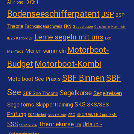
All in one - 3 für 1
Bodenseeschifferpatent
BSP
BSP
Theorie
Fachkundenachweis
FKN
Guadeloupe
Gutscheine
Hochrhein
Lerne segeln mit uns
IB26
Karibik`27
LRC
Motorboot-
Meilen sammeln
MaiPraxis
Motorboot-Kombi
Budget
SBF Binnen
SBF
Motorboot See Praxis
See
Segelkurse
Segelreisen
SBF See Theorie
SKS
Segeltörns
Skippertraining
SKS/SSS
Prüfung
SRC/UBI/LRC und FKN
SKS Herbst
SRC
SKS Training
Theoriekurse
SSS
Urlaub -
UBI
SSS2025/26