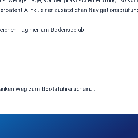
, alsi wenige Tage, vor der praktischen Prüfung. So k
erpatent A inkl. einer zusätzlichen Navigationsprüfun
gleichen Tag hier am Bodensee ab.
hlanken Weg zum Bootsführerschein….