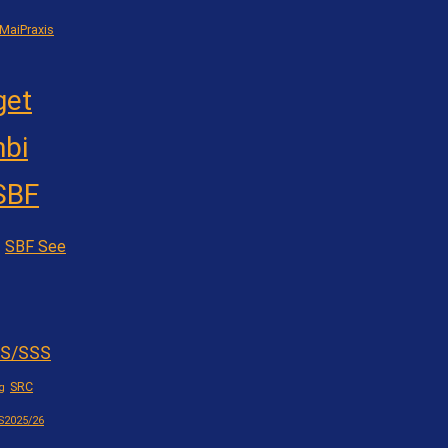
MaiPraxis
get
bi
SBF
SBF See
S/SSS
SRC
g
S2025/26