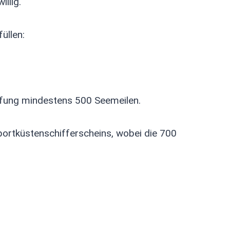
llig.
üllen:
üfung mindestens 500 Seemeilen.
ortküstenschifferscheins, wobei die 700