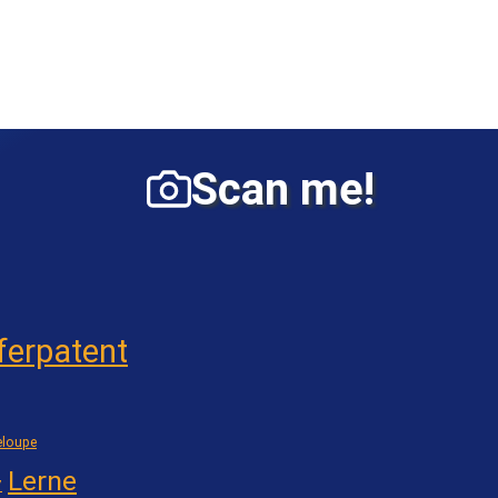
Scan me!
ferpatent
loupe
Lerne
7