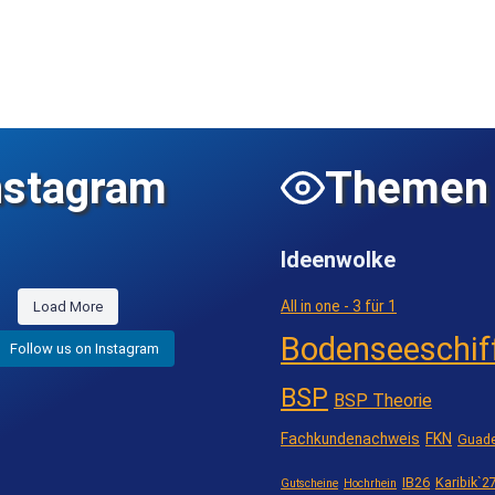
nstagram
Themen
Ideenwolke
All in one - 3 für 1
Load More
Bodenseeschif
Follow us on Instagram
BSP
BSP Theorie
Fachkundenachweis
FKN
Guade
IB26
Karibik`2
Gutscheine
Hochrhein