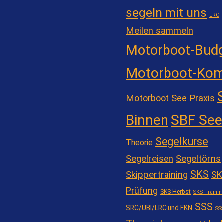
segeln mit uns
LRC
Meilen sammeln
Motorboot-Bud
Motorboot-Kom
Motorboot See Praxis
Binnen
SBF See
Segelkurse
Theorie
Segelreisen
Segeltörns
SKS
Skippertraining
SK
Prüfung
SKS Herbst
SKS Trainin
SSS
SRC/UBI/LRC und FKN
SS