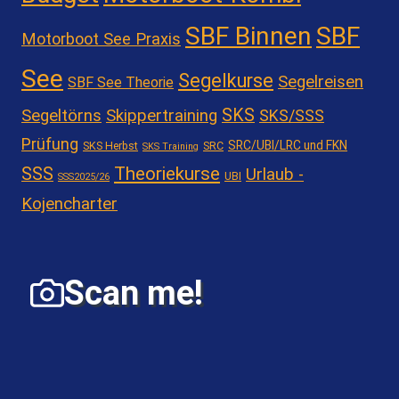
SBF Binnen
SBF
Motorboot See Praxis
See
Segelkurse
Segelreisen
SBF See Theorie
SKS
Segeltörns
Skippertraining
SKS/SSS
Prüfung
SRC/UBI/LRC und FKN
SKS Herbst
SRC
SKS Training
Theoriekurse
SSS
Urlaub -
UBI
SSS2025/26
Kojencharter
Scan me!