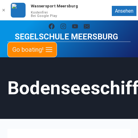
Wassersport Meersburg
✕
Ansehen
Kostenfrei
Bei Google Play
Zum
Inhalt
SEGELSCHULE MEERSBURG
springen
Go boating!
Bodenseeschiff