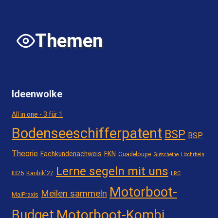
Themen
Ideenwolke
All in one - 3 für 1
Bodenseeschifferpatent
BSP
BSP
Theorie
Fachkundenachweis
FKN
Guadeloupe
Gutscheine
Hochrhein
Lerne segeln mit uns
IB26
Karibik`27
LRC
Motorboot-
Meilen sammeln
MaiPraxis
Motorboot-Kombi
Budget