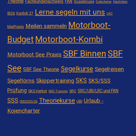
Theorie
Fachkundenachweis
FKN
Guadeloupe
Gutscheine
Hochrhein
Lerne segeln mit uns
IB26
Karibik`27
LRC
Motorboot-
Meilen sammeln
MaiPraxis
Motorboot-Kombi
Budget
SBF Binnen
SBF
Motorboot See Praxis
See
Segelkurse
Segelreisen
SBF See Theorie
SKS
Segeltörns
Skippertraining
SKS/SSS
Prüfung
SRC/UBI/LRC und FKN
SKS Herbst
SRC
SKS Training
Theoriekurse
SSS
Urlaub -
UBI
SSS2025/26
Kojencharter