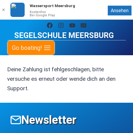
Wassersport Meersburg
✕
Ansehen
Kostenfrei
Bei Google Play
Zum
Inhalt
SEGELSCHULE MEERSBURG
springen
Go boating!
Deine Zahlung ist fehlgeschlagen, bitte
versuche es erneut oder wende dich an den
Support.
Newsletter