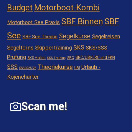
Motorboot-Kombi
Budget
SBF Binnen
SBF
Motorboot See Praxis
See
Segelkurse
Segelreisen
SBF See Theorie
SKS
Segeltörns
Skippertraining
SKS/SSS
Prüfung
SRC/UBI/LRC und FKN
SKS Herbst
SRC
SKS Training
Theoriekurse
SSS
Urlaub -
UBI
SSS2025/26
Kojencharter
Scan me!