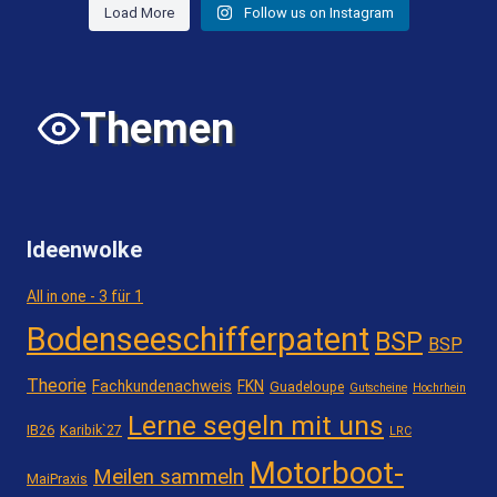
Load More
Follow us on Instagram
Themen
Ideenwolke
All in one - 3 für 1
Bodenseeschifferpatent
BSP
BSP
Theorie
Fachkundenachweis
FKN
Guadeloupe
Gutscheine
Hochrhein
Lerne segeln mit uns
IB26
Karibik`27
LRC
Motorboot-
Meilen sammeln
MaiPraxis