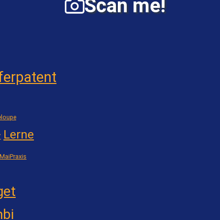
Scan me!
ferpatent
loupe
Lerne
7
MaiPraxis
get
bi