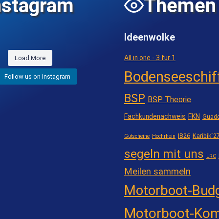
nstagram
Themen
Ideenwolke
All in one - 3 für 1
Load More
Bodenseeschif
Follow us on Instagram
BSP
BSP Theorie
Fachkundenachweis
FKN
Guade
IB26
Karibik`2
Gutscheine
Hochrhein
segeln mit uns
LRC
Meilen sammeln
Motorboot-Bud
Motorboot-Kom