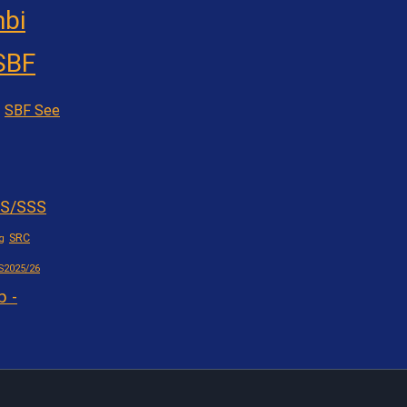
bi
SBF
SBF See
S/SSS
SRC
g
S2025/26
b -