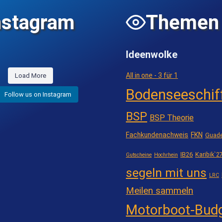
nstagram
Themen
Ideenwolke
All in one - 3 für 1
Load More
Bodenseeschif
Follow us on Instagram
BSP
BSP Theorie
Fachkundenachweis
FKN
Guade
IB26
Karibik`2
Gutscheine
Hochrhein
segeln mit uns
LRC
Meilen sammeln
Motorboot-Bud