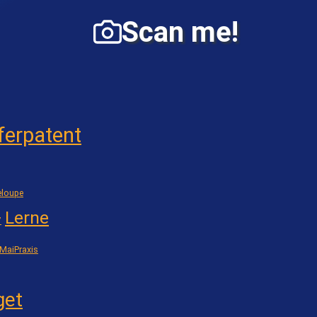
Scan me!
ferpatent
loupe
Lerne
7
MaiPraxis
get