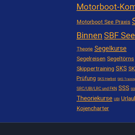
Motorboot-Kom
Motorboot See Praxis
Binnen
SBF See
Segelkurse
Theorie
Segelreisen
Segeltörns
SKS
Skippertraining
SK
Prüfung
SKS Herbst
SKS Trainin
SSS
SRC/UBI/LRC und FKN
SS
Theoriekurse
Urlau
UBI
Kojencharter