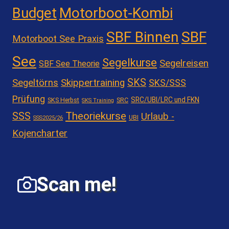
Motorboot-Kombi
Budget
SBF Binnen
SBF
Motorboot See Praxis
See
Segelkurse
Segelreisen
SBF See Theorie
SKS
Segeltörns
Skippertraining
SKS/SSS
Prüfung
SRC/UBI/LRC und FKN
SKS Herbst
SRC
SKS Training
Theoriekurse
SSS
Urlaub -
UBI
SSS2025/26
Kojencharter
Scan me!