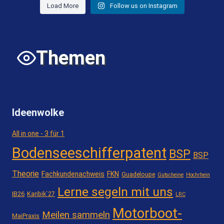
Load More
Follow us on Instagram
Themen
Ideenwolke
All in one - 3 für 1
Bodenseeschifferpatent
BSP
BSP
Theorie
Fachkundenachweis
FKN
Guadeloupe
Gutscheine
Hochrhein
Lerne segeln mit uns
IB26
Karibik`27
LRC
Motorboot-
Meilen sammeln
MaiPraxis