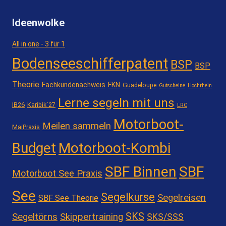
Ideenwolke
All in one - 3 für 1
Bodenseeschifferpatent
BSP
BSP
Theorie
Fachkundenachweis
FKN
Guadeloupe
Gutscheine
Hochrhein
Lerne segeln mit uns
IB26
Karibik`27
LRC
Motorboot-
Meilen sammeln
MaiPraxis
Motorboot-Kombi
Budget
SBF Binnen
SBF
Motorboot See Praxis
See
Segelkurse
Segelreisen
SBF See Theorie
SKS
Segeltörns
Skippertraining
SKS/SSS