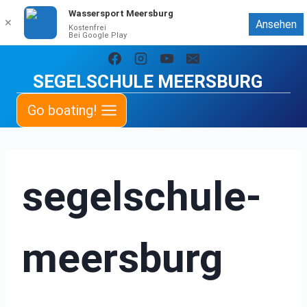
Wassersport Meersburg
✕
Ansehen
Kostenfrei
Bei Google Play
Zum
Inhalt
SEGELSCHULE MEERSBURG
springen
Go boating!
segelschule-
meersburg