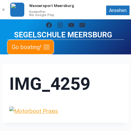
Wassersport Meersburg
✕
Ansehen
Kostenfrei
Bei Google Play
Zum
Inhalt
SEGELSCHULE MEERSBURG
springen
Go boating!
IMG_4259