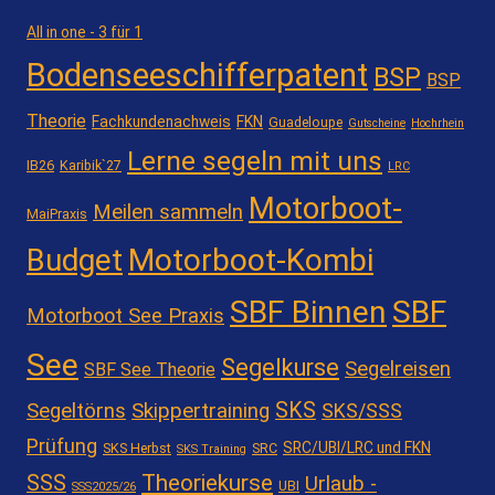
All in one - 3 für 1
Bodenseeschifferpatent
BSP
BSP
Theorie
Fachkundenachweis
FKN
Guadeloupe
Gutscheine
Hochrhein
Lerne segeln mit uns
IB26
Karibik`27
LRC
Motorboot-
Meilen sammeln
MaiPraxis
Motorboot-Kombi
Budget
SBF Binnen
SBF
Motorboot See Praxis
See
Segelkurse
Segelreisen
SBF See Theorie
SKS
Segeltörns
Skippertraining
SKS/SSS
Prüfung
SRC/UBI/LRC und FKN
SKS Herbst
SRC
SKS Training
Theoriekurse
SSS
Urlaub -
UBI
SSS2025/26