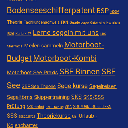
Bodenseeschifferpatent
BSP
BSP
Theorie
Fachkundenachweis
FKN
Guadeloupe
Gutscheine
Hochrhein
Lerne segeln mit uns
IB26
Karibik`27
LRC
Motorboot-
Meilen sammeln
MaiPraxis
Motorboot-Kombi
Budget
SBF Binnen
SBF
Motorboot See Praxis
See
Segelkurse
Segelreisen
SBF See Theorie
SKS
Segeltörns
Skippertraining
SKS/SSS
Prüfung
SRC/UBI/LRC und FKN
SKS Herbst
SRC
SKS Training
Theoriekurse
SSS
Urlaub -
UBI
SSS2025/26
Kojencharter