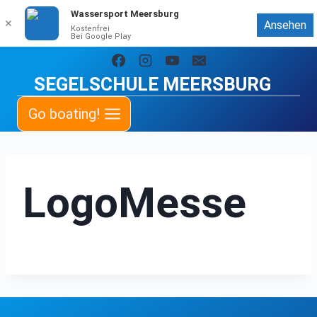
Wassersport Meersburg
✕
Ansehen
Kostenfrei
Bei Google Play
Zum
Inhalt
SEGELSCHULE MEERSBURG
springen
Go boating!
LogoMesse