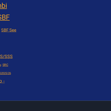
bi
SBF
SBF See
S/SSS
SRC
g
S2025/26
b -