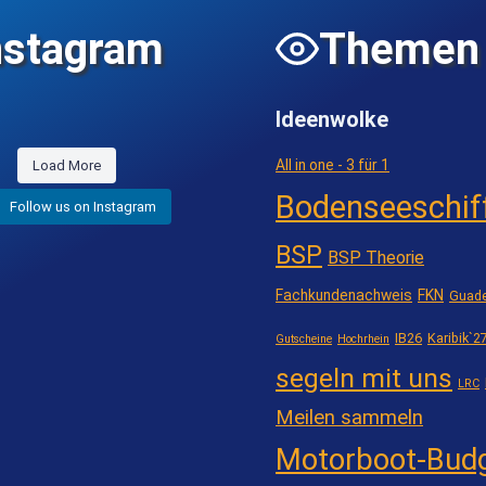
nstagram
Themen
Ideenwolke
All in one - 3 für 1
Load More
Bodenseeschif
Follow us on Instagram
BSP
BSP Theorie
Fachkundenachweis
FKN
Guade
IB26
Karibik`2
Gutscheine
Hochrhein
segeln mit uns
LRC
Meilen sammeln
Motorboot-Bud