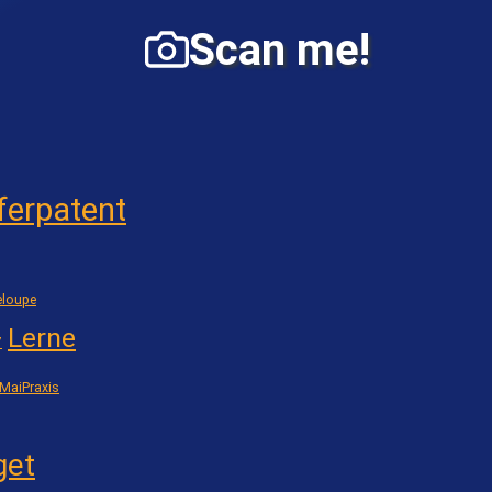
Scan me!
ferpatent
loupe
Lerne
7
MaiPraxis
get