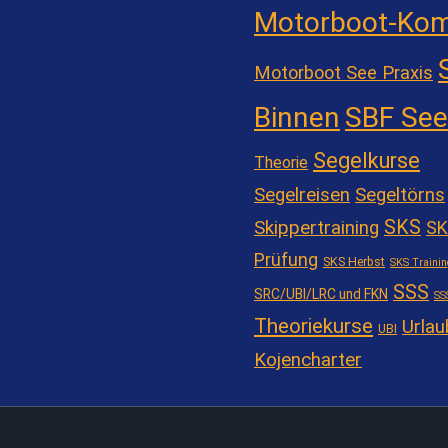
Motorboot-Kom
Motorboot See Praxis
Binnen
SBF See
Segelkurse
Theorie
Segelreisen
Segeltörns
SKS
Skippertraining
SK
Prüfung
SKS Herbst
SKS Trainin
SSS
SRC/UBI/LRC und FKN
SS
Theoriekurse
Urlau
UBI
Kojencharter