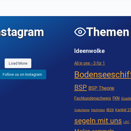
nstagram
Themen
Ideenwolke
All in one - 3 für 1
Load More
Bodenseeschif
Follow us on Instagram
BSP
BSP Theorie
Fachkundenachweis
FKN
Guade
IB26
Karibik`2
Gutscheine
Hochrhein
segeln mit uns
LRC