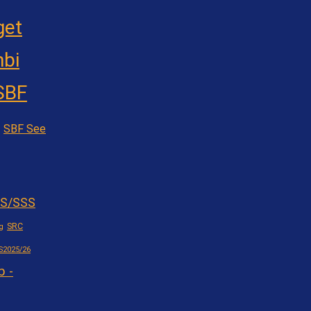
get
bi
SBF
SBF See
S/SSS
SRC
g
S2025/26
b -