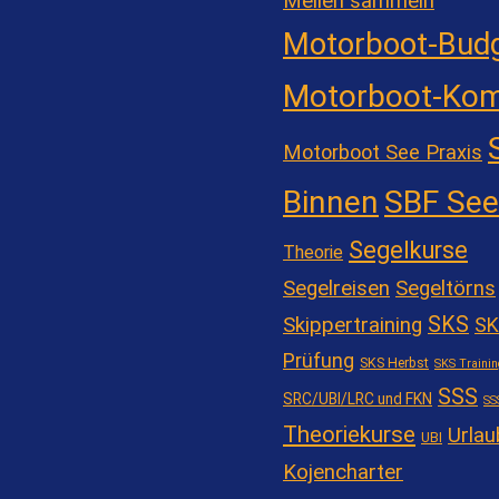
Meilen sammeln
Motorboot-Bud
Motorboot-Kom
Motorboot See Praxis
Binnen
SBF See
Segelkurse
Theorie
Segelreisen
Segeltörns
SKS
Skippertraining
SK
Prüfung
SKS Herbst
SKS Trainin
SSS
SRC/UBI/LRC und FKN
SS
Theoriekurse
Urlau
UBI
Kojencharter