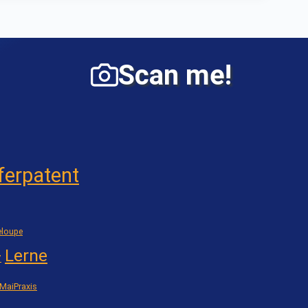
Scan me!
ferpatent
loupe
Lerne
7
MaiPraxis