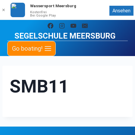
Wassersport Meersburg
✕
Ansehen
Kostenfrei
Bei Google Play
Zum
Inhalt
SEGELSCHULE MEERSBURG
springen
Go boating!
SMB11