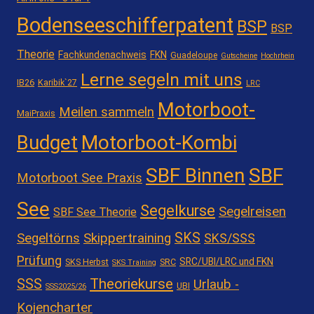
Bodenseeschifferpatent
BSP
BSP
Theorie
Fachkundenachweis
FKN
Guadeloupe
Gutscheine
Hochrhein
Lerne segeln mit uns
IB26
Karibik`27
LRC
Motorboot-
Meilen sammeln
MaiPraxis
Motorboot-Kombi
Budget
SBF Binnen
SBF
Motorboot See Praxis
See
Segelkurse
Segelreisen
SBF See Theorie
SKS
Segeltörns
Skippertraining
SKS/SSS
Prüfung
SRC/UBI/LRC und FKN
SKS Herbst
SRC
SKS Training
Theoriekurse
SSS
Urlaub -
UBI
SSS2025/26
Kojencharter