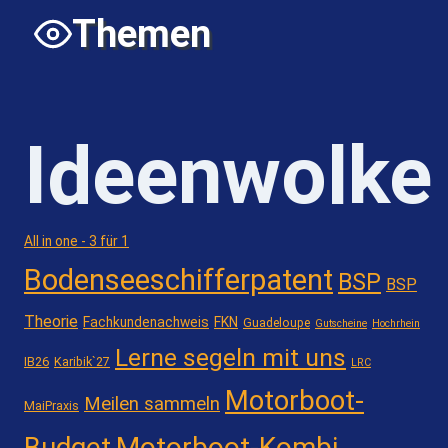
Themen
Ideenwolke
All in one - 3 für 1
Bodenseeschifferpatent
BSP
BSP
Theorie
Fachkundenachweis
FKN
Guadeloupe
Gutscheine
Hochrhein
Lerne segeln mit uns
IB26
Karibik`27
LRC
Motorboot-
Meilen sammeln
MaiPraxis
Motorboot-Kombi
Budget