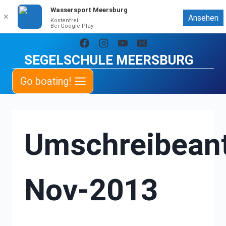
Wassersport Meersburg
✕
Ansehen
Kostenfrei
Bei Google Play
Zum
Inhalt
SEGELSCHULE MEERSBURG
springen
Go boating!
Umschreibean
Nov-2013