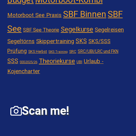
SBF Binnen
SBF
Motorboot See Praxis
See
Segelkurse
Segelreisen
SBF See Theorie
SKS
Segeltörns
Skippertraining
SKS/SSS
Prüfung
SRC/UBI/LRC und FKN
SKS Herbst
SRC
SKS Training
Theoriekurse
SSS
Urlaub -
UBI
SSS2025/26
Kojencharter
Scan me!