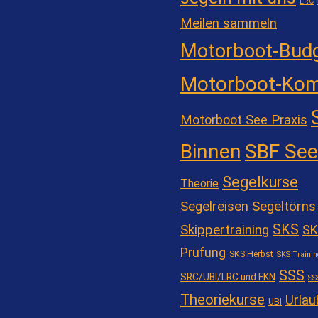
LRC
Meilen sammeln
Motorboot-Bud
Motorboot-Kom
Motorboot See Praxis
Binnen
SBF See
Segelkurse
Theorie
Segelreisen
Segeltörns
SKS
Skippertraining
SK
Prüfung
SKS Herbst
SKS Trainin
SSS
SRC/UBI/LRC und FKN
SS
Theoriekurse
Urlau
UBI