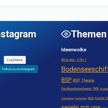
nstagram
Themen
Ideenwolke
All in one - 3 für 1
Load More
Bodenseeschif
Follow us on Instagram
BSP
BSP Theorie
Fachkundenachweis
FKN
Guade
IB26
Karibik`2
Gutscheine
Hochrhein
segeln mit uns