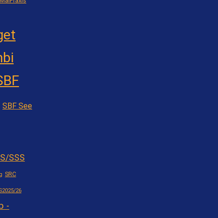
MaiPraxis
get
bi
SBF
SBF See
S/SSS
SRC
g
S2025/26
b -