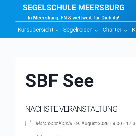
Zum
SEGELSCHULE MEERSBURG
Inhalt
In Meersburg, FN & weltweit für Dich da!
springen
Kursübersicht
Segelreisen
Charter
K
SBF See
NÄCHSTE VERANSTALTUNG
Motorboot Kombi
- 9. August 2026 - 9:00 - 17:3