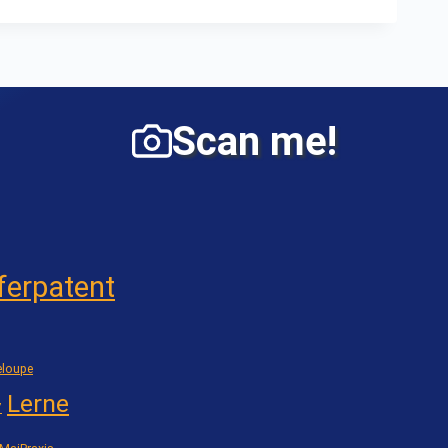
Scan me!
ferpatent
loupe
Lerne
7