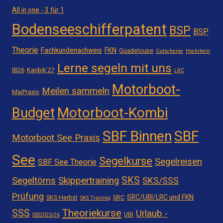
All in one - 3 für 1
Bodenseeschifferpatent
BSP
BSP
Theorie
Fachkundenachweis
FKN
Guadeloupe
Gutscheine
Hochrhein
Lerne segeln mit uns
IB26
Karibik`27
LRC
Motorboot-
Meilen sammeln
MaiPraxis
Motorboot-Kombi
Budget
SBF Binnen
SBF
Motorboot See Praxis
See
Segelkurse
Segelreisen
SBF See Theorie
SKS
Segeltörns
Skippertraining
SKS/SSS
Prüfung
SRC/UBI/LRC und FKN
SKS Herbst
SRC
SKS Training
Theoriekurse
SSS
Urlaub -
UBI
SSS2025/26