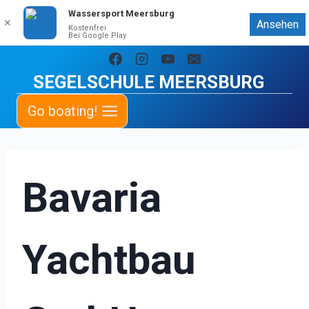
Wassersport Meersburg
✕
Ansehen
Kostenfrei
Bei Google Play
Zum
Inhalt
SEGELSCHULE MEERSBURG
springen
Go boating!
Bavaria
Yachtbau