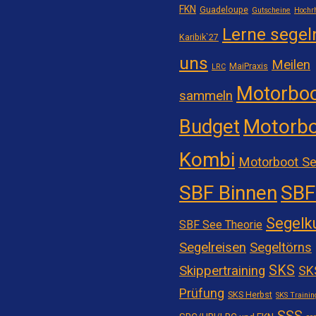
FKN
Guadeloupe
Gutscheine
Hochr
Lerne segel
Karibik`27
uns
Meilen
MaiPraxis
LRC
Motorboo
sammeln
Motorbo
Budget
Kombi
Motorboot Se
SBF Binnen
SBF
Segelk
SBF See Theorie
Segelreisen
Segeltörns
SKS
Skippertraining
SK
Prüfung
SKS Herbst
SKS Trainin