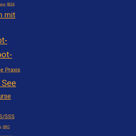
IB26
hein
n mit
t-
ot-
e Praxis
 See
urse
S/SSS
SRC
g