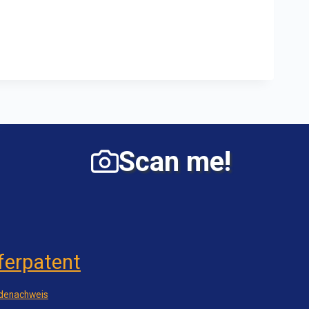
Scan me!
ferpatent
denachweis