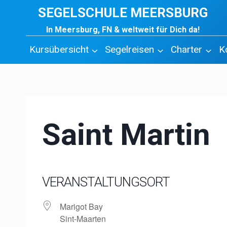
Zum
SEGELSCHULE MEERSBURG
Inhalt
In Meersburg, FN & weltweit für Dich da!
springen
Kursübersicht
Segelreisen
Charter
K
Saint Martin
VERANSTALTUNGSORT
Marigot Bay
Sint-Maarten