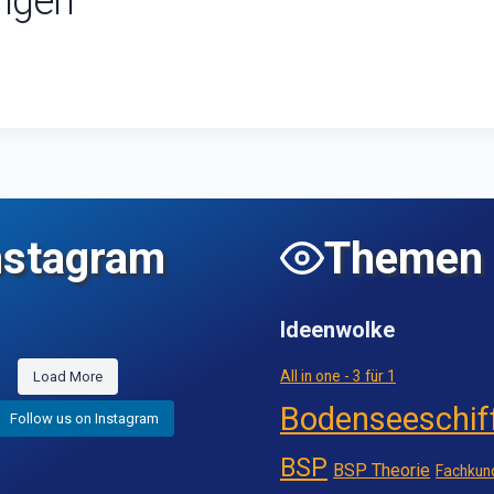
ngen
nstagram
Themen
Ideenwolke
All in one - 3 für 1
Load More
Bodenseeschif
Follow us on Instagram
BSP
BSP Theorie
Fachkun